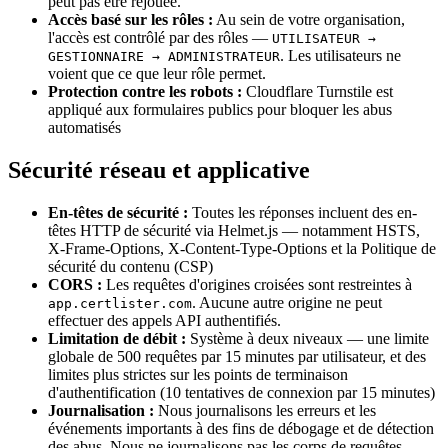
peut pas être rejouée.
Accès basé sur les rôles :
Au sein de votre organisation,
l'accès est contrôlé par des rôles —
UTILISATEUR →
. Les utilisateurs ne
GESTIONNAIRE → ADMINISTRATEUR
voient que ce que leur rôle permet.
Protection contre les robots :
Cloudflare Turnstile est
appliqué aux formulaires publics pour bloquer les abus
automatisés
Sécurité réseau et applicative
En-têtes de sécurité :
Toutes les réponses incluent des en-
têtes HTTP de sécurité via Helmet.js — notamment HSTS,
X-Frame-Options, X-Content-Type-Options et la Politique de
sécurité du contenu (CSP)
CORS :
Les requêtes d'origines croisées sont restreintes à
. Aucune autre origine ne peut
app.certlister.com
effectuer des appels API authentifiés.
Limitation de débit :
Système à deux niveaux — une limite
globale de 500 requêtes par 15 minutes par utilisateur, et des
limites plus strictes sur les points de terminaison
d'authentification (10 tentatives de connexion par 15 minutes)
Journalisation :
Nous journalisons les erreurs et les
événements importants à des fins de débogage et de détection
des abus. Nous ne journalisons pas les corps de requêtes