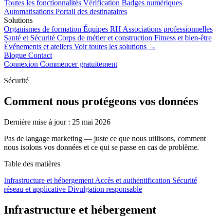
Toutes les fonctionnalités
Vérification
Badges numériques
Automatisations
Portail des destinataires
Solutions
Organismes de formation
Équipes RH
Associations professionnelles
Santé et Sécurité
Corps de métier et construction
Fitness et bien-être
Événements et ateliers
Voir toutes les solutions →
Blogue
Contact
Connexion
Commencer gratuitement
Sécurité
Comment nous protégeons vos données
Dernière mise à jour : 25 mai 2026
Pas de langage marketing — juste ce que nous utilisons, comment
nous isolons vos données et ce qui se passe en cas de problème.
Table des matières
Infrastructure et hébergement
Accès et authentification
Sécurité
réseau et applicative
Divulgation responsable
Infrastructure et hébergement