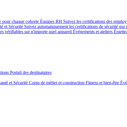
se pour chaque cohorte
Équipes RH
Suivez les certifications des emplo
té et Sécurité
Suivez automatiquement les certifications de sécurité qui 
rs vérifiables sur n'importe quel appareil
Événements et ateliers
Émettez
tions
Portail des destinataires
anté et Sécurité
Corps de métier et construction
Fitness et bien-être
Évé