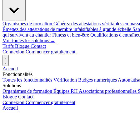
Organismes de formation
Générez des attestations vérifiables en mas
Émettez des attestations de membre infalsifiables à grande échelle
San
qui survivent au chantier
Fitness et bien-être
Qualifications d'entraîneu
Voir toutes les solutions →
Tarifs
Blogue
Contact
Connexion
Commencer gratuitement
Accueil
Fonctionnalités
Toutes les fonctionnalités
Vérification
Badges numériques
Automatisa
Solutions
Organismes de formation
Équipes RH
Associations professionnelles
S
Blogue
Contact
Connexion
Commencer gratuitement
Accueil