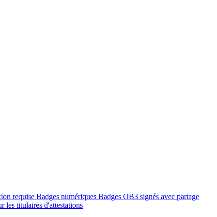
xion requise
Badges numériques
Badges OB3 signés avec partage
 les titulaires d'attestations