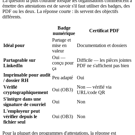
La question la plus courante lorsque les organisations commencent à
émettre des attestations est de savoir s'il faut utiliser des badges, des
PDF ou les deux. La réponse courte : ils servent des objectifs
différents.
Badge
Certificat PDF
numérique
Partage et
Idéal pour
mise en
Documentation et dossiers
valeur
Oui —
Partageable sur
Difficile — les pièces jointes
conçu pour
LinkedIn
PDF ne s'affichent pas bien
ça
Imprimable pour audit
Peu adapté
Oui
/ dossier RH
Vérifié
Non — vérifié via
Oui (OB3)
cryptographiquement
URL/code QR
S'intègre dans une
Oui
Non
signature de courriel
L'employeur peut
vérifier depuis le
Oui (OB3)
Non
fichier seul
Pour la plupart des programmes d'attestations, la réponse est