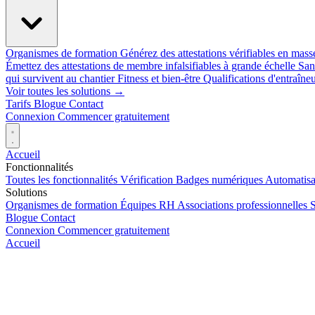
Organismes de formation
Générez des attestations vérifiables en mas
Émettez des attestations de membre infalsifiables à grande échelle
San
qui survivent au chantier
Fitness et bien-être
Qualifications d'entraîneu
Voir toutes les solutions →
Tarifs
Blogue
Contact
Connexion
Commencer gratuitement
Accueil
Fonctionnalités
Toutes les fonctionnalités
Vérification
Badges numériques
Automatisa
Solutions
Organismes de formation
Équipes RH
Associations professionnelles
S
Blogue
Contact
Connexion
Commencer gratuitement
Accueil