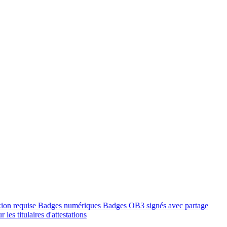
xion requise
Badges numériques
Badges OB3 signés avec partage
 les titulaires d'attestations