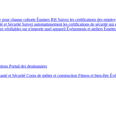
se pour chaque cohorte
Équipes RH
Suivez les certifications des emplo
té et Sécurité
Suivez automatiquement les certifications de sécurité qui 
rs vérifiables sur n'importe quel appareil
Événements et ateliers
Émettez
tions
Portail des destinataires
anté et Sécurité
Corps de métier et construction
Fitness et bien-être
Évé