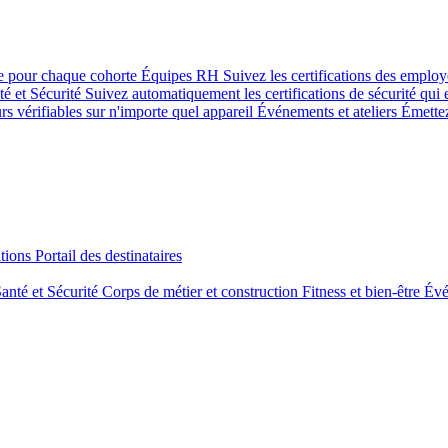
se pour chaque cohorte
Équipes RH
Suivez les certifications des emplo
té et Sécurité
Suivez automatiquement les certifications de sécurité qui 
rs vérifiables sur n'importe quel appareil
Événements et ateliers
Émettez
tions
Portail des destinataires
anté et Sécurité
Corps de métier et construction
Fitness et bien-être
Évé