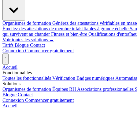
Organismes de formation
Générez des attestations vérifiables en mas
Émettez des attestations de membre infalsifiables à grande échelle
San
qui survivent au chantier
Fitness et bien-être
Qualifications d'entraîneu
Voir toutes les solutions →
Tarifs
Blogue
Contact
Connexion
Commencer gratuitement
Accueil
Fonctionnalités
Toutes les fonctionnalités
Vérification
Badges numériques
Automatisa
Solutions
Organismes de formation
Équipes RH
Associations professionnelles
S
Blogue
Contact
Connexion
Commencer gratuitement
Accueil