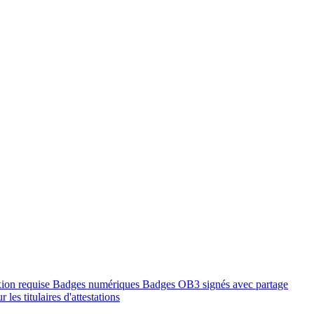
xion requise
Badges numériques
Badges OB3 signés avec partage
 les titulaires d'attestations